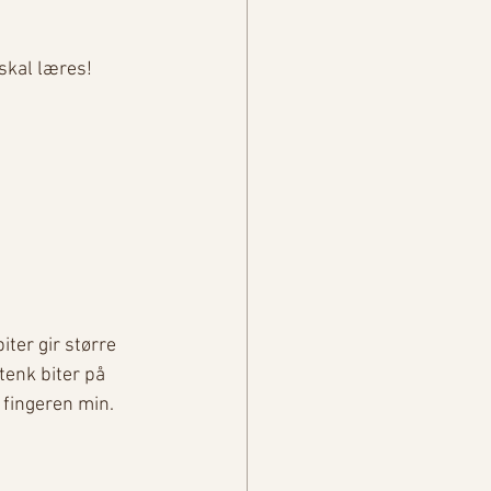
skal læres! 
ter gir større 
tenk biter på 
 fingeren min. 