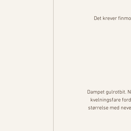
Det krever finmot
Dampet gulrotbit. Nå
kvelningsfare fordi
størrelse med neven