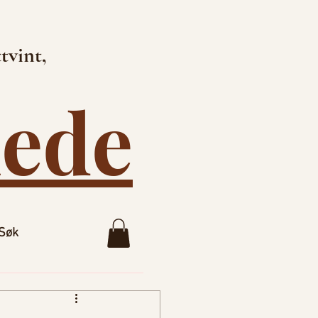
tvint,
lede
Søk