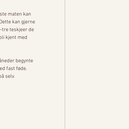
rste maten kan 
Dette kan gjerne 
-tre teskjeer de 
bli kjent med 
måneder begynte 
ed fast føde. 
 selv. 