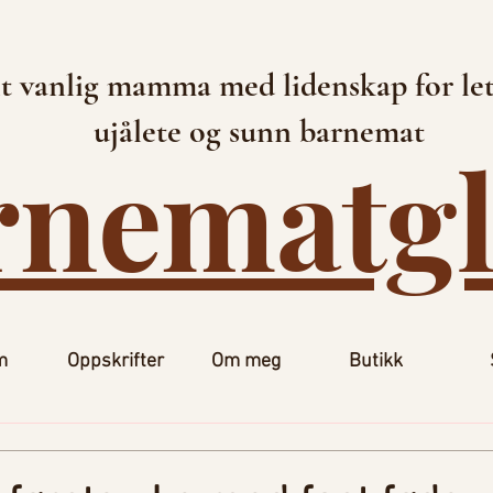
t vanlig mamma med lidenskap for let
ujålete og sunn barnemat
rnematg
m
Oppskrifter
Om meg
Butikk