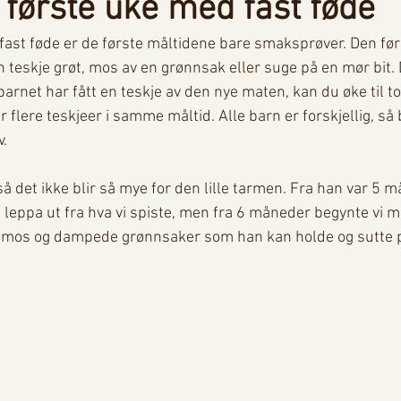
s første uke med fast føde
ast føde er de første måltidene bare smaksprøver. Den fø
 teskje grøt, mos av en grønnsak eller suge på en mør bit. 
 barnet har fått en teskje av den nye maten, kan du øke til to
 flere teskjeer i samme måltid. Alle barn er forskjellig, så 
. 
så det ikke blir så mye for den lille tarmen. Fra han var 5 
 leppa ut fra hva vi spiste, men fra 6 måneder begynte vi m
d mos og dampede grønnsaker som han kan holde og sutte på