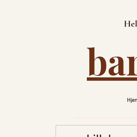
Hel
ba
Hje