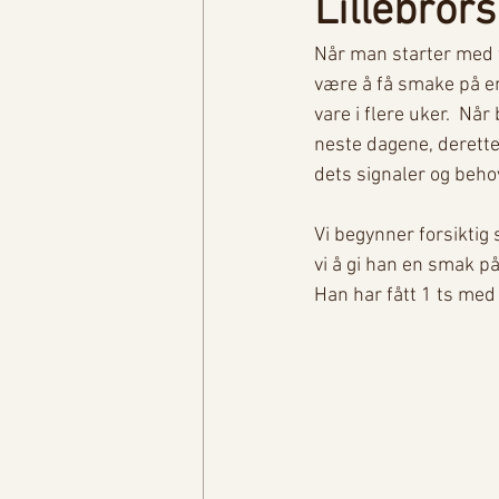
Lillebror
Når man starter med f
være å få smake på en
vare i flere uker.  Når
neste dagene, deretter
dets signaler og behov
Vi begynner forsiktig 
vi å gi han en smak på
Han har fått 1 ts me