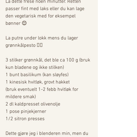
La dette frese noen minutter. Retten 
passer fint med laks eller du kan lage 
den vegetarisk med for eksempel 
bønner 😊
La putre under lokk mens du lager 
grønnkålpesto 👇🏼
3 stilker grønnkål, det ble ca 100 g (bruk 
kun bladene og ikke stilken)
1 bunt basilikum (kan sløyfes)
1 kinesisk hvitløk, grovt hakket
(bruk eventuelt 1-2 febb hvitløk for 
mildere smak)
2 dl kaldpresset olivenolje
1 pose pinjekjerner
1/2 sitron presses
Dette gjøre jeg i blenderen min, men du 