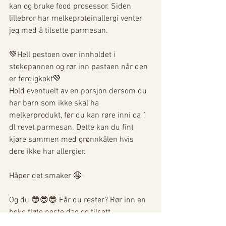
kan og bruke food prosessor. Siden 
lillebror har melkeproteinallergi venter 
jeg med å tilsette parmesan.
💚Hell pestoen over innholdet i 
stekepannen og rør inn pastaen når den 
er ferdigkokt💚
Hold eventuelt av en porsjon dersom du 
har barn som ikke skal ha 
melkerprodukt, før du kan røre inn
i ca 1 
dl revet parmesan. Dette kan du fint 
kjøre sammen med grønnkålen hvis 
dere ikke har allergier.
Håper det smaker 🤤
Og du 😎😎😎 Får du rester? Rør inn en 
boks fløte neste dag og tilsett 
cherrytomater så får du en diiiiiigg ny 