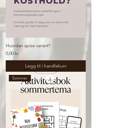
Hvordan spise variert?
Pris
0,00 kr
Legg til i handlekurv
Sommer