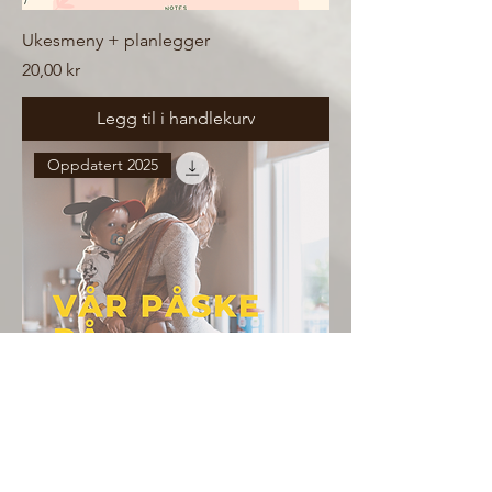
Ukesmeny + planlegger
Pris
20,00 kr
Legg til i handlekurv
Oppdatert 2025
Påskeoppskrifer