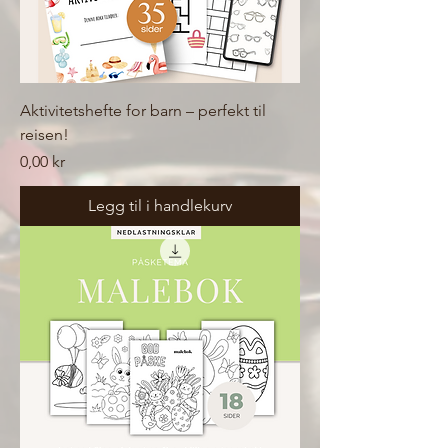
Aktivitetshefte for barn – perfekt til
reisen!
Pris
0,00 kr
Legg til i handlekurv