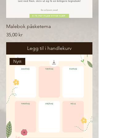
Malebok påsketema
Pris
35,00 kr
Legg til i handlekurv
Nytt