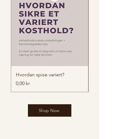
Hvordan spise variert?
Bursdag oppskriftsh
Pris
Pris
0,00 kr
249,00 kr
Shop Now