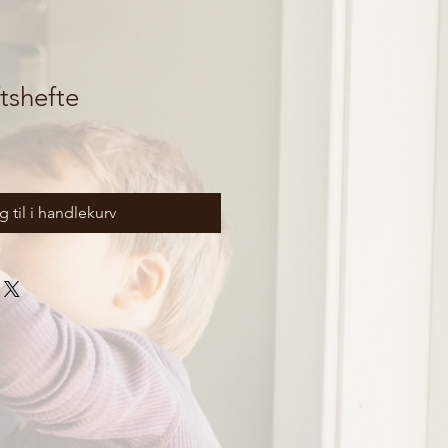
ftshefte
 til i handlekurv