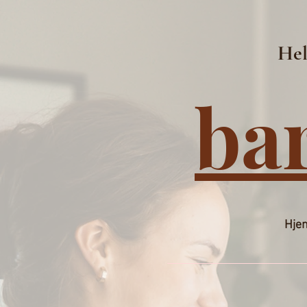
Hel
ba
Hje