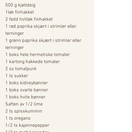
500 g kjøttdeig
1løk finhakket
2 fedd hvitløk finhakket
1 rød paprika skjært i strimler eller 
terninger
1 grønn paprika skjært i strimler eller 
terninger
1 boks hele hermetiske tomater
1 kartong hakkede tomater 
2 ss tomatpuré
1 ts sukker 
1 boks kidneybønner
1 boks svarte bønner 
1 boks hvite bønner 
Saften av 1/2 lime
2 ts spisskummin
1 ts oregano
1/2 ts kajennepepper