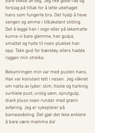
bare vokse av seg. Jeg fikk gode råd og 
forslag på tiltak for å lette ubehaget 
hans som fungerte bra. Det hjalp å heve 
sengen og amme i tilbakelent stilling. 
Det å legge han i vogn eller på lekematte 
kunne vi bare glemme, han gulpa, 
smattet og hylte til noen plukket han 
opp. Takk gud for bæretøy, ellers hadde 
ryggen min streika.
Bekymringen min var med pusten hans. 
Han var konstant tett i nesen. Jeg våknet 
om natta av lyder: slim, hoste og harking, 
surklete pust, urolig søvn, sprutgulp, 
diaré pluss noen runder med grønn 
avføring. Jeg er sykepleier på 
barneavdeling. Det gjør det ikke enklere 
å bare være mamma da!