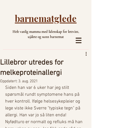
barnematglede
Helt vanlig mamma med lidenskap for lettvint,
ujålete og sunn barnemat
Lillebror utredes for
melkeproteinallergi
Oppdatert:
3. aug. 2021
Siden han var 6 uker har jeg stilt 
spørsmål rundt symptomene hans på 
hver kontroll. Ifølge helsesykepleier og 
lege viste ikke Sverre "typiske tegn" på 
allergi. Han var jo så liten enda! 
Nyfødturo er normalt og refluks må han 