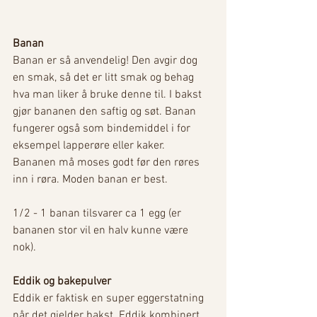
Banan
Banan er så anvendelig! Den avgir dog 
en smak, så det er litt smak og behag 
hva man liker å bruke denne til. I bakst 
gjør bananen den saftig og søt. Banan 
fungerer også som bindemiddel i for 
eksempel lapperøre eller kaker. 
Bananen må moses godt før den røres 
inn i røra. Moden banan er best. 
1/2 - 1 banan tilsvarer ca 1 egg (er 
bananen stor vil en halv kunne være 
nok). 
Eddik og bakepulver
Eddik er faktisk en super eggerstatning 
når det gjelder bakst. Eddik kombinert 