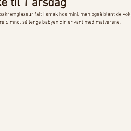
 til 1 årsdag
kremglassur falt i smak hos mini, men også blant de voks
fra 6 mnd, så lenge babyen din er vant med matvarene. 