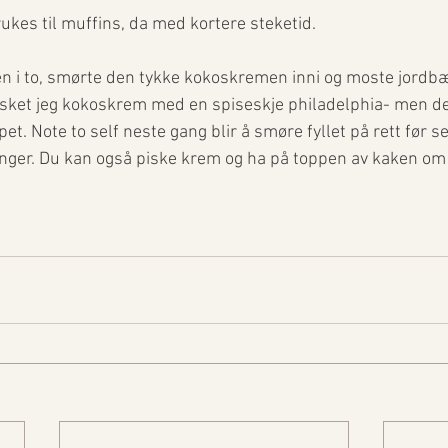
ukes til muffins, da med kortere steketid. 
en i to, smørte den tykke kokoskremen inni og moste jordb
isket jeg kokoskrem med en spiseskje philadelphia- men den
et. Note to self neste gang blir å smøre fyllet på rett før se
enger. Du kan også piske krem og ha på toppen av kaken om 