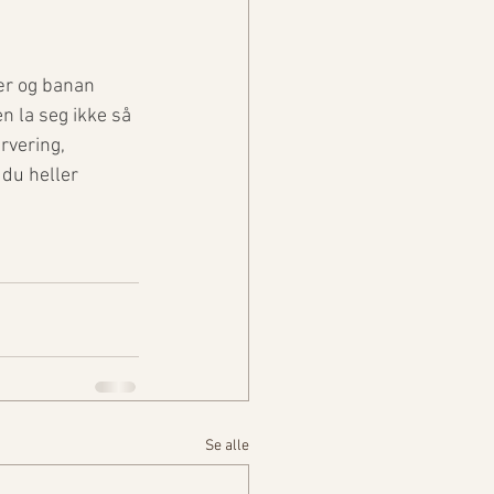
ær og banan 
 la seg ikke så 
rvering, 
du heller 
Se alle