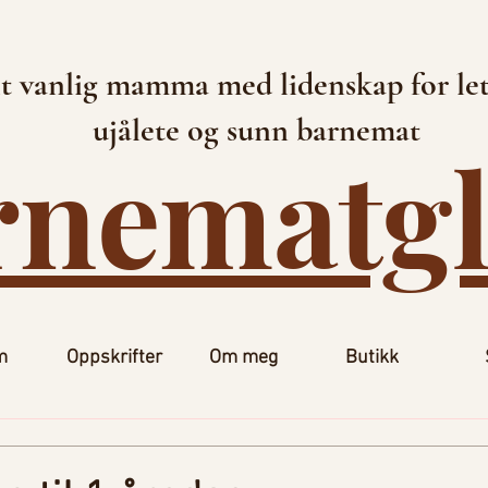
t vanlig mamma med lidenskap for let
ujålete og sunn barnemat
rnematg
m
Oppskrifter
Om meg
Butikk