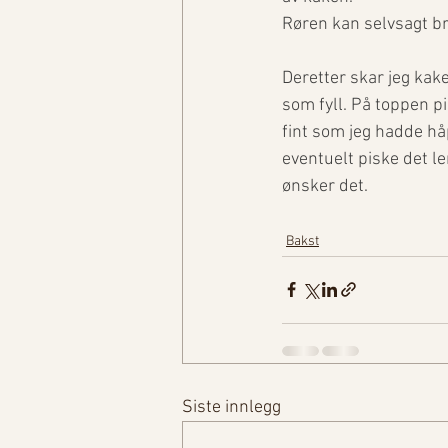
Røren kan selvsagt br
Deretter skar jeg kak
som fyll. På toppen p
fint som jeg hadde håp
eventuelt piske det l
ønsker det. 
Bakst
Siste innlegg