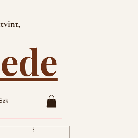
tvint,
lede
Søk