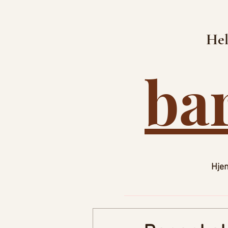
Hel
ba
Hje