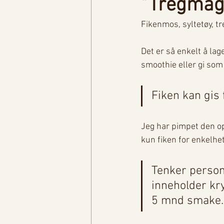
"Tregmag
Fikenmos, syltetøy, tr
Det er så enkelt å lag
smoothie eller gi som
Fiken kan gis 
Jeg har pimpet den op
kun fiken for enkelhe
Tenker personl
inneholder kry
5 mnd smake.