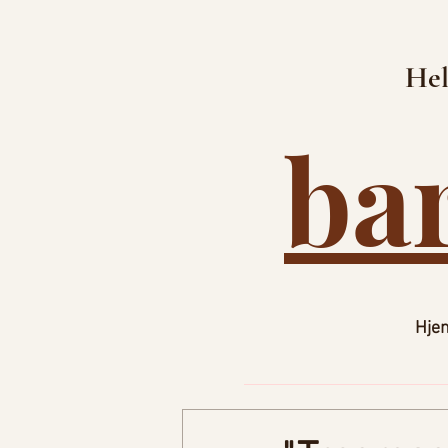
Hel
ba
Hje