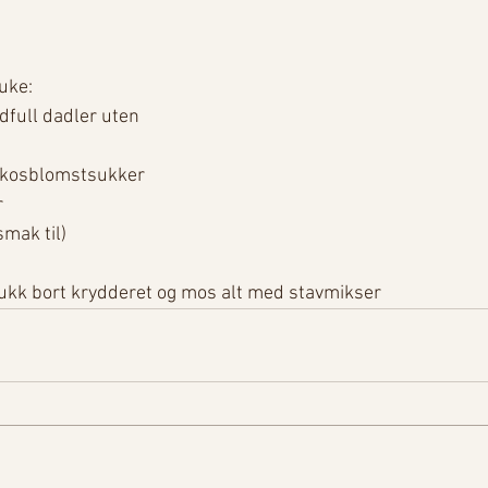
uke:
dfull dadler uten 
kokosblomstsukker 
 
mak til)
plukk bort krydderet og mos alt med stavmikser 