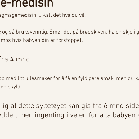
e-medisin"
egmagemedisin.... Kall det hva du vil!
e og så bruksvennlig. Smør det på brødskiven, ha en skje i gr
 mos hvis babyen din er forstoppet.
fra 4 mnd!
p med litt julesmaker for å få en fyldigere smak, men du k
ten skyld.
ig at dette syltetøyet kan gis fra 6 mnd side
dder, men ingenting i veien for å la babyen
 