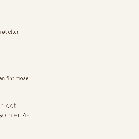
øt eller 
an fint mose 
n det 
 som er 4-