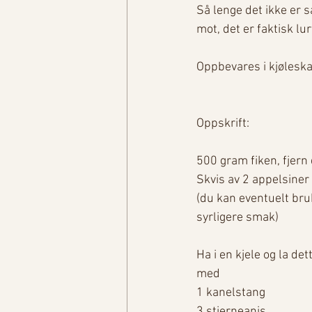
Så lenge det ikke er sa
mot, det er faktisk lu
Oppbevares i kjøleskap
Oppskrift:
500 gram fiken, fjern
Skvis av 2 appelsiner 
(du kan eventuelt bruk
syrligere smak)
Ha i en kjele og la d
med
1 kanelstang
3 stjerneanis