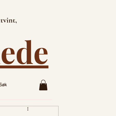
tvint,
lede
Søk