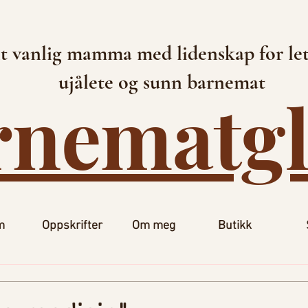
t vanlig mamma med lidenskap for let
ujålete og sunn barnemat
rnematg
m
Oppskrifter
Om meg
Butikk