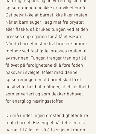
naturlig respons og betyr rett og slett at 
spiseferdighetene ikke er utviklet ennå. 
Det betyr ikke at barnet ikke liker maten. 
Når et barn suger i seg mat fra brystet 
eller flaske, så brukes tungen ved at den 
presses opp i ganen for å få et vakum. 
Når da barnet instinktivt bruker samme 
metode ved fast føde, presses maten ut 
av munnen. Tungen trenger trening til å 
få øvet på ferdighetene til å føre føden 
bakover i svelget. Målet med denne 
spisetreningen er at barnet skal få et 
positivt forhold til måltider, få et kosthold 
som er variert og som dekker behovet 
for energi og næringsstoffer. 
Du må under ingen omstendigheter lure 
mat i barnet. Eksempel på dette er å få 
barnet til å le, for så å ta skjeen i munn. 