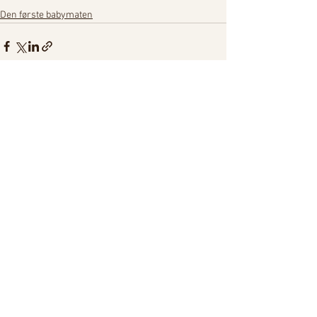
Den første babymaten
Se alle
Siste innlegg