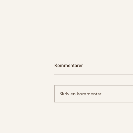
Kommentarer
Skriv en kommentar …
Glutenfrie lapper med
mandelmel