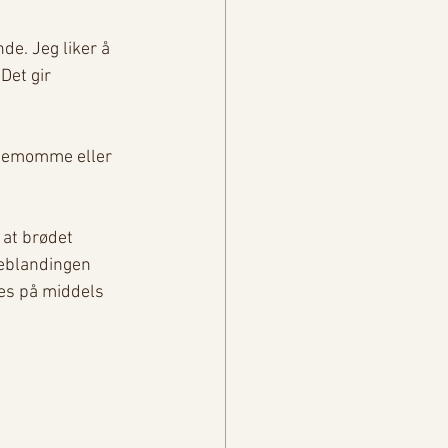
de. Jeg liker å 
Det gir 
ardemomme eller 
 at brødet 
geblandingen 
es på middels 