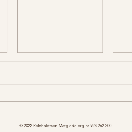
Crøø
Fargemagi med rødkål og
sitron
© 2022 Reinholdtsen Matglede org nr 928 262 200