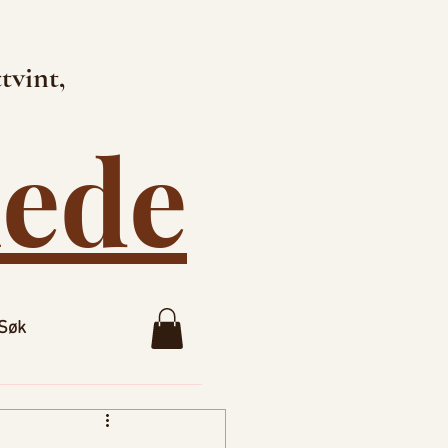
tvint,
lede
Søk