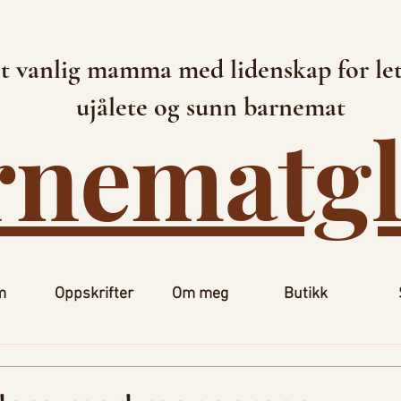
t vanlig mamma med lidenskap for let
ujålete og sunn barnemat
rnematg
m
Oppskrifter
Om meg
Butikk