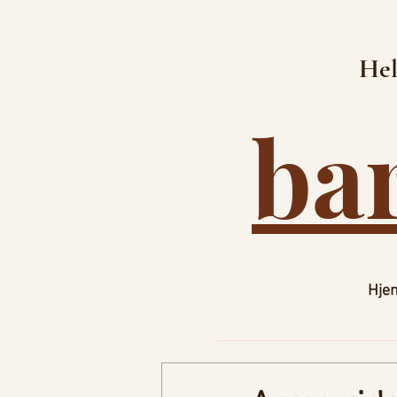
Hel
ba
Hje