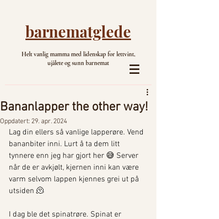
barnematglede
Helt vanlig mamma med lidenskap for lettvint,
ujålete og sunn barnemat
Bananlapper the other way!
Oppdatert:
29. apr. 2024
Lag din ellers så vanlige lapperøre. Vend 
bananbiter inni. Lurt å ta dem litt 
tynnere enn jeg har gjort her 😅 Server 
når de er avkjølt, kjernen inni kan være 
varm selvom lappen kjennes grei ut på 
utsiden 🫠
I dag ble det spinatrøre. Spinat er 