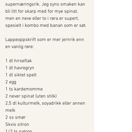
supernæringsrik. Jeg syns smaken kan 
bli litt for skarp med for mye spinat, 
men en neve eller to i røra er supert, 
spesielt i kombo med banan som er søt.
Lappeoppskrift som er mer jernrik enn 
en vanlig røre:
1 dl hirseflak
1 dl havregryn
1 dl siktet spelt
2 egg
1 ts kardemomme
2 never spinat (uten stilk)
2,5 dl kulturmelk, soyadrikk eller annen 
melk
2 ss smør
Skvis sitron
1/2 ts natron