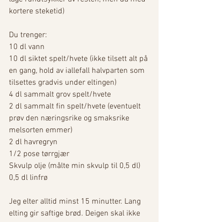
kortere steketid)
Du trenger: 
10 dl vann
10 dl siktet spelt/hvete (ikke tilsett alt på 
en gang, hold av iallefall halvparten som 
tilsettes gradvis under eltingen)
4 dl sammalt grov spelt/hvete
2 dl sammalt fin spelt/hvete (eventuelt 
prøv den næringsrike og smaksrike 
melsorten emmer)
2 dl havregryn
1/2 pose tørrgjær
Skvulp olje (målte min skvulp til 0,5 dl)
0,5 dl linfrø
Jeg elter alltid minst 15 minutter. Lang 
elting gir saftige brød. Deigen skal ikke 