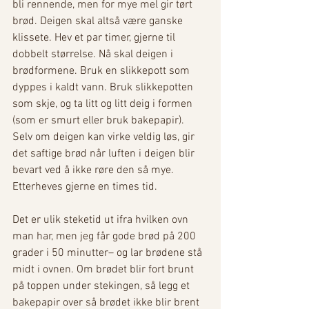
bli rennende, men for mye mel gir tørt 
brød. Deigen skal altså være ganske 
klissete. Hev et par timer, gjerne til 
dobbelt størrelse. Nå skal deigen i 
brødformene. Bruk en slikkepott som 
dyppes i kaldt vann. Bruk slikkepotten 
som skje, og ta litt og litt deig i formen 
(som er smurt eller bruk bakepapir). 
Selv om deigen kan virke veldig løs, gir 
det saftige brød når luften i deigen blir 
bevart ved å ikke røre den så mye. 
Etterheves gjerne en times tid. 
Det er ulik steketid ut ifra hvilken ovn 
man har, men jeg får gode brød på 200 
grader i 50 minutter– og lar brødene stå 
midt i ovnen. Om brødet blir fort brunt 
på toppen under stekingen, så legg et 
bakepapir over så brødet ikke blir brent 