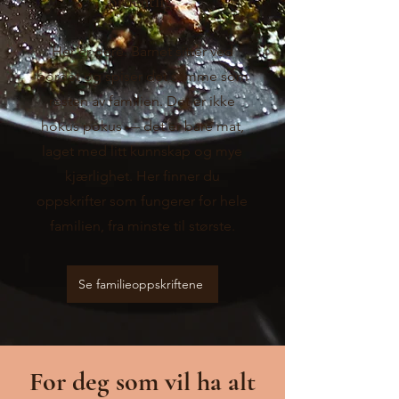
ordentlig.
Her er dere. Barnet sitter ved
bordet og spiser det samme som
resten av familien. Det er ikke
hokus pokus — det er bare mat,
laget med litt kunnskap og mye
kjærlighet. Her finner du
oppskrifter som fungerer for hele
familien, fra minste til største.
Se familieoppskriftene
For deg som vil ha alt