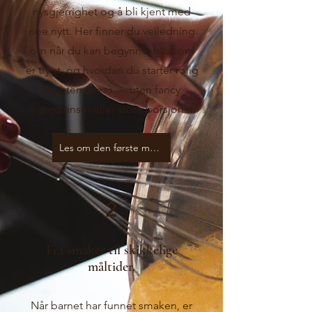
nysgjerrighet og å bli kjent med
noe nytt. Her finner du veiledning
om når du kan begynne, hva som
er trygt, og hvordan du starter rolig
og uten stress — uten fancy
ingredienser eller store porsjoner.
Les om den første maten
2
Fra smaker til skikkelige
måltider.
Når barnet har funnet smaken, er