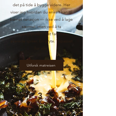
det på tide å bygge videre. Her
viser jeg hvordan du enkelt kan gi
barnet variasjon — ikke ved å lage
særmat, men ved å ta
utgangspunkt i det familien
allerede spiser. Én gryte. Tilpasset
for alle.
Utforsk matreisen
3
Nå spiser dere sammen — på