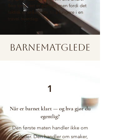
Ikke fordi det er perfekt, men fordi det
faktisk er enkelt nok til å fungere i en
travel hverdag.
Barnematglede
1
Når er barnet klart — og hva gjør du
egentlig?
Den første maten handler ikke om
måltider. Den handler om smaker,