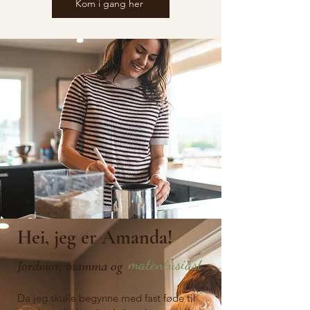
Kom i gang her
Hei, jeg er Amanda!
matentusiast
Jordmor, mamma og
Da jeg skulle begynne med fast føde til