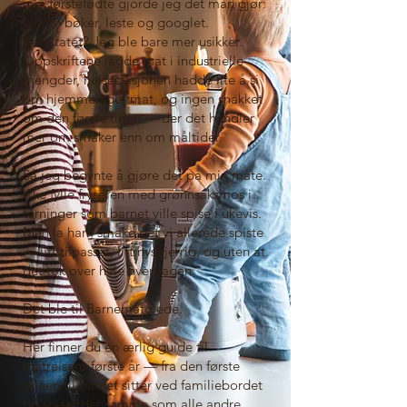
min førstefødte gjorde jeg det man gjør:
kjøpte bøker, leste og googlet.
Resultatet? Jeg ble bare mer usikker.
Oppskriftene lagde mat i industrielle
mengder, helsestasjonen hadde lite å si
om hjemmelaget mat, og ingen snakket
om den første tiden — der det handler
mer om smaker enn om måltider.
Så jeg begynte å gjøre det på min måte.
Ikke fylle fryseren med grønnsaksmos i
terninger som barnet ville spise i ukevis.
Men la ham smake det vi allerede spiste
— litt tilpasset, litt nysgjerrig, og uten at
det tok over hele hverdagen.
Det ble til Barnematglede.
Her finner du en ærlig guide til
matreisens første år — fra den første
skjeen til barnet sitter ved familiebordet
og spiser det samme som alle andre.