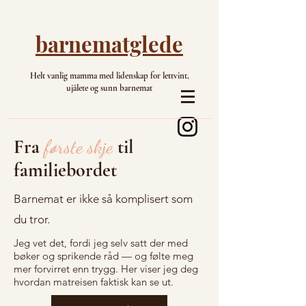
barnematglede
Helt vanlig mamma med lidenskap for lettvint,
ujålete og sunn barnemat
Fra
første skje
til
familiebordet
Barnemat er ikke så komplisert som
du tror.
Jeg vet det, fordi jeg selv satt der med
bøker og sprikende råd — og følte meg
mer forvirret enn trygg. Her viser jeg deg
hvordan matreisen faktisk kan se ut.