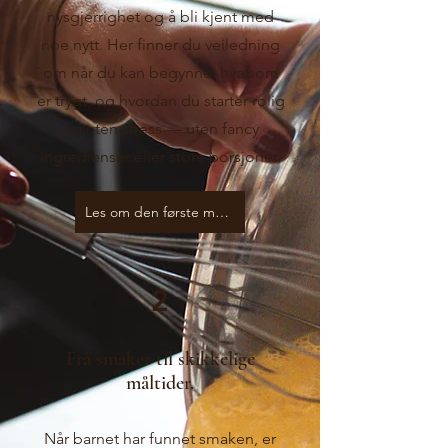
nysgjerrighet og å bli kjent med
noe nytt. Her finner du veiledning
om når du kan begynne, hva som
er trygt, og hvordan du starter rolig
og uten stress — uten fancy
ingredienser eller store porsjoner.
Les om den første maten
2
Fra smaker til skikkelige
måltider.
Når barnet har funnet smaken, er