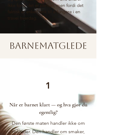
Ikke fordi det er perfekt, men fordi det
faktisk er enkelt nok til å fungere i en
travel hverdag.
Barnematglede
1
Når er barnet klart — og hva gjør du
egentlig?
Den første maten handler ikke om
måltider. Den handler om smaker,