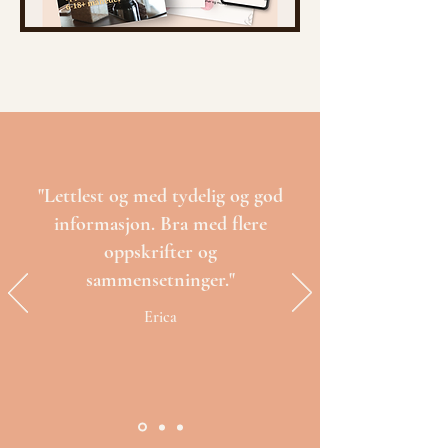
"Lettlest og med tydelig og god
informasjon. Bra med flere
oppskrifter og
sammensetninger."
Erica