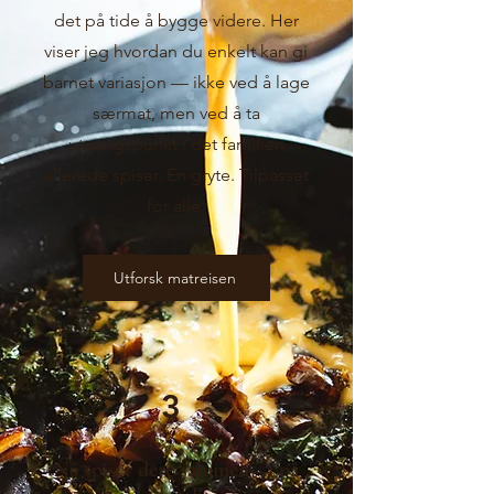
det på tide å bygge videre. Her
viser jeg hvordan du enkelt kan gi
barnet variasjon — ikke ved å lage
særmat, men ved å ta
utgangspunkt i det familien
allerede spiser. Én gryte. Tilpasset
for alle.
Utforsk matreisen
3
Nå spiser dere sammen — på