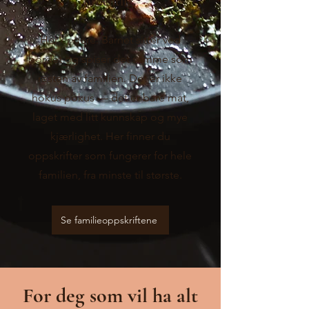
ordentlig.
Her er dere. Barnet sitter ved
bordet og spiser det samme som
resten av familien. Det er ikke
hokus pokus — det er bare mat,
laget med litt kunnskap og mye
kjærlighet. Her finner du
oppskrifter som fungerer for hele
familien, fra minste til største.
Se familieoppskriftene
For deg som vil ha alt