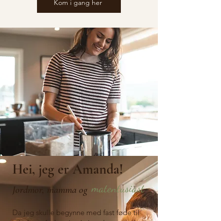
Kom i gang her
Hei, jeg er Amanda!
matentusiast
Jordmor, mamma og
Da jeg skulle begynne med fast føde til