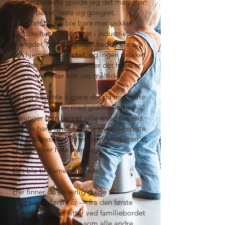
min førstefødte gjorde jeg det man gjør:
kjøpte bøker, leste og googlet.
Resultatet? Jeg ble bare mer usikker.
Oppskriftene lagde mat i industrielle
mengder, helsestasjonen hadde lite å si
om hjemmelaget mat, og ingen snakket
om den første tiden — der det handler
mer om smaker enn om måltider.
Så jeg begynte å gjøre det på min måte.
Ikke fylle fryseren med grønnsaksmos i
terninger som barnet ville spise i ukevis.
Men la ham smake det vi allerede spiste
— litt tilpasset, litt nysgjerrig, og uten at
det tok over hele hverdagen.
Det ble til Barnematglede.
Her finner du en ærlig guide til
matreisens første år — fra den første
skjeen til barnet sitter ved familiebordet
og spiser det samme som alle andre.