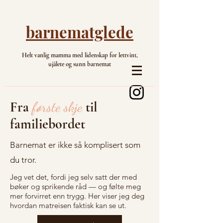
barnematglede
Helt vanlig mamma med lidenskap for lettvint,
ujålete og sunn barnemat
Fra
første skje
til
familiebordet
Barnemat er ikke så komplisert som
du tror.
Jeg vet det, fordi jeg selv satt der med
bøker og sprikende råd — og følte meg
mer forvirret enn trygg. Her viser jeg deg
hvordan matreisen faktisk kan se ut.