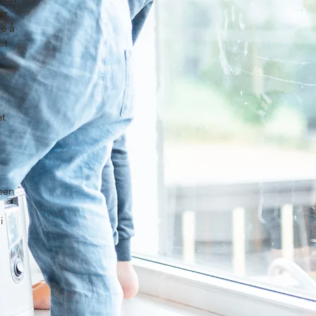
er.
te å
et
et
jeen
i