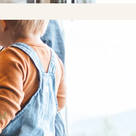
st
 man