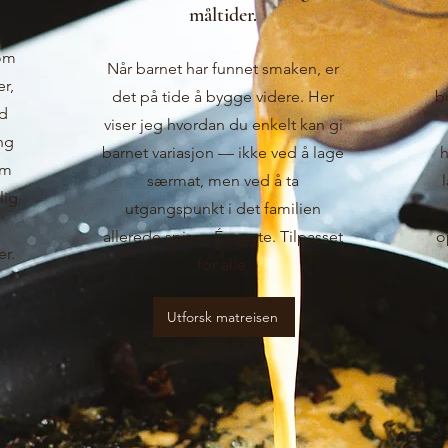
måltider.
 om
Når barnet har funnet smaken, er
r,
det på tide å bygge videre. Her
b
ed
viser jeg hvordan du enkelt kan gi
ng
barnet variasjon — ikke ved å lage
h
om
særmat, men ved å ta
lig
utgangspunkt i det familien
allerede spiser. Én gryte. Tilpasset
o
er.
for alle.
Utforsk matreisen