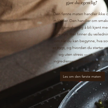
gjør du egentlig?
Den første maten handler ikke
måltider. Den handler om smake
nysgjerrighet og å bli kjent m
noe nytt. Her finner du veiledni
om når du kan begynne, hva s
er trygt, og hvordan du starter ro
og uten stress — uten fancy
ingredienser eller store porsjon
Les om den første maten