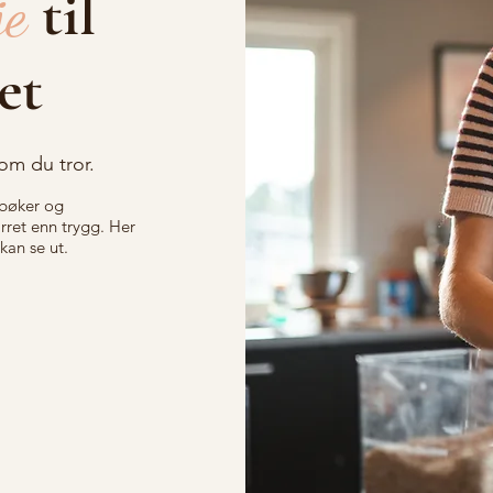
je
til
et
om du tror.
 bøker og
rret enn trygg. Her
kan se ut.