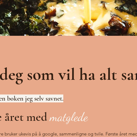
deg som vil ha alt s
den boken jeg selv savnet.
e året med
matglede
e bruker ukevis på å google, sammenligne og tvile. Første året me