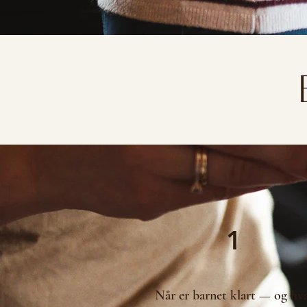
1
Når er barnet klart — og hv