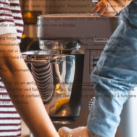
r: kjøpte bøker, leste og googlet. Resultatet? Jeg ble bare mer usikk
skriftene lagde mat i industrielle mengder, helsestasjonen hadde li
om hjemmelaget mat, og ingen snakket om den første tiden — der d
dler mer om smaker enn om måltider.
jeg begynte å gjøre det på min måte. Ikke fylle fryseren med
nnsaksmos i terninger som barnet ville spise i ukevis. Men la ham
ke det vi allerede spiste — litt tilpasset, litt nysgjerrig, og uten at d
 over hele hverdagen.
 ble til Barnematglede.
 finner du en ærlig guide til matreisens første år — fra den første sk
 barnet sitter ved familiebordet og spiser det samme som alle andre.
e fordi det er perfekt, men fordi det faktisk er enkelt nok til å fungere 
travel hverdag.