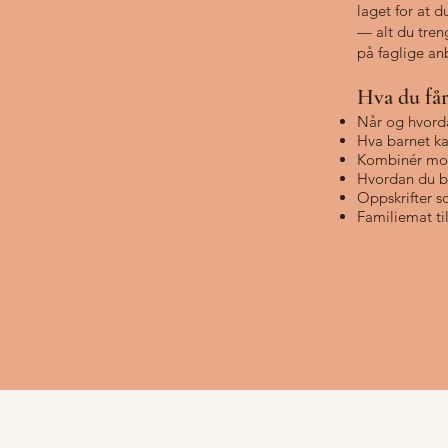
laget for at d
— alt du tren
på faglige an
Hva du får
Når og hvorda
Hva barnet ka
Kombinér mos
Hvordan du b
Oppskrifter s
Familiemat ti