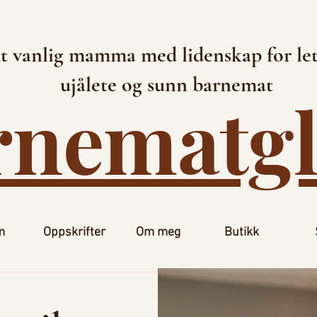
t vanlig mamma med lidenskap for let
ujålete og sunn barnemat
rnematg
m
Oppskrifter
Om meg
Butikk