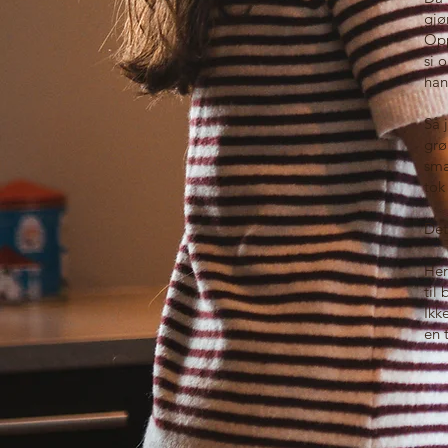
gjø
Opp
si 
han
Så 
grø
sma
tok
Det
Her
til
Ikk
en 