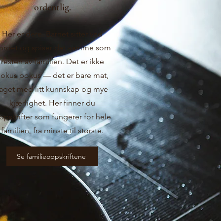
ordentlig.
Her er dere. Barnet sitter ved
ordet og spiser det samme som
resten av familien. Det er ikke
okus pokus — det er bare mat,
laget med litt kunnskap og mye
kjærlighet. Her finner du
ppskrifter som fungerer for hele
familien, fra minste til største.
Se familieoppskriftene