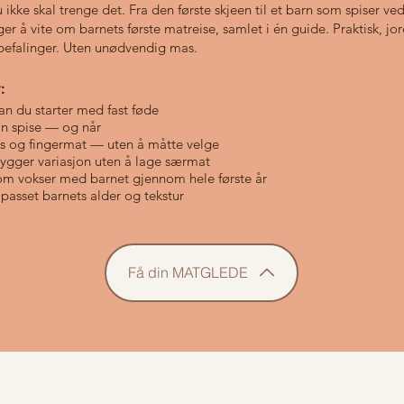
u ikke skal trenge det.
Fra den første skjeen til et barn som spiser ve
ger å vite om barnets første matreise, samlet i én guide. Praktisk, j
befalinger. Uten unødvendig mas.
:
n du starter med fast føde
n spise — og når
 og fingermat — uten å måtte velge
ygger variasjon uten å lage særmat
om vokser med barnet gjennom hele første år
lpasset barnets alder og tekstur
Få din MATGLEDE