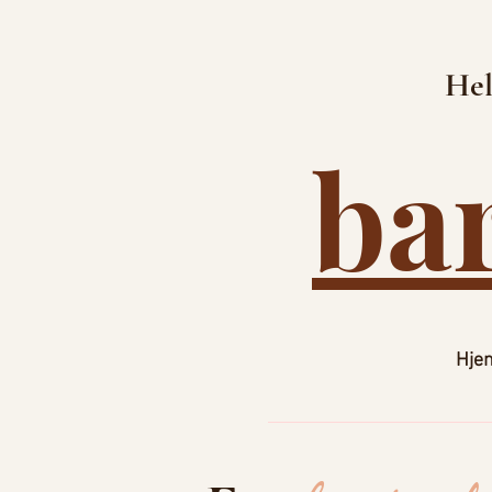
Hel
ba
Hje