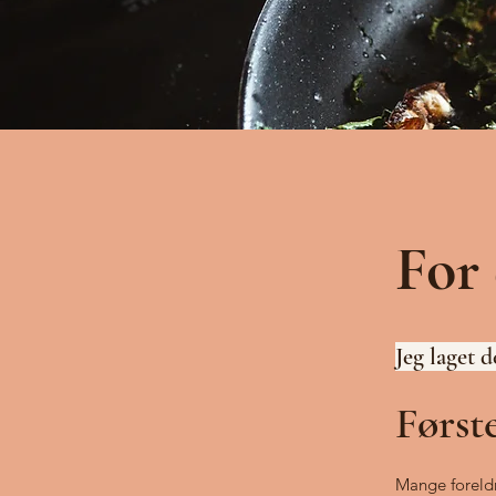
For 
Jeg laget 
Først
Mange foreldr