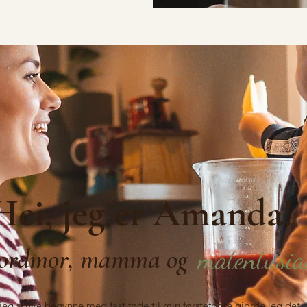
Hei, jeg er Amanda!
Jordmor, mamma og
matentusia
jeg skulle begynne med fast føde til min førstefødte gjorde jeg det