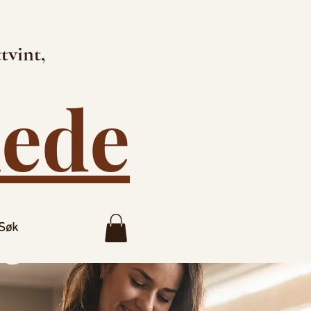
tvint,
lede
Søk