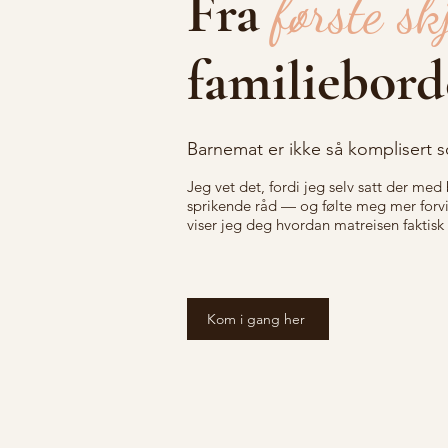
Fra
første sk
familiebord
Barnemat er ikke så komplisert s
Jeg vet det, fordi jeg selv satt der med
sprikende råd — og følte meg mer forvi
viser jeg deg hvordan matreisen faktisk 
Kom i gang her