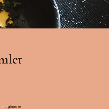
amlet
d matglede er