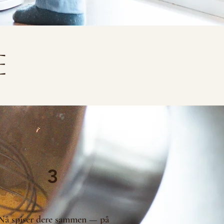
e
3
Nå spiser dere sammen — på