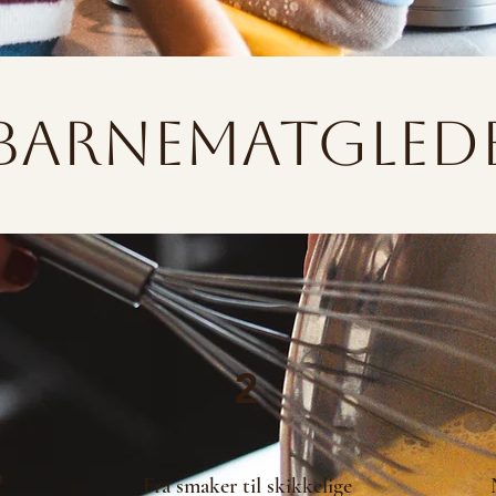
Barnematgled
2
a
Fra smaker til skikkelige