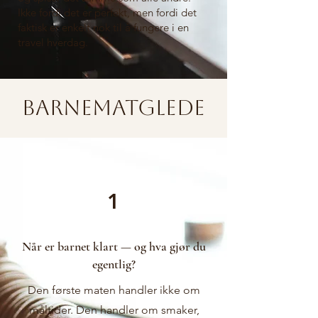
Ikke fordi det er perfekt, men fordi det
faktisk er enkelt nok til å fungere i en
travel hverdag.
Barnematglede
1
Når er barnet klart — og hva gjør du
egentlig?
Den første maten handler ikke om
måltider. Den handler om smaker,