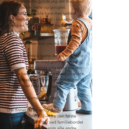
min førstefødte gjorde jeg det man gjør:
kjøpte bøker, leste og googlet.
Resultatet? Jeg ble bare mer usikker.
Oppskriftene lagde mat i industrielle
mengder, helsestasjonen hadde lite å si
om hjemmelaget mat, og ingen snakket
om den første tiden — der det handler
mer om smaker enn om måltider.
Så jeg begynte å gjøre det på min måte.
Ikke fylle fryseren med grønnsaksmos i
terninger som barnet ville spise i ukevis.
Men la ham smake det vi allerede spiste
— litt tilpasset, litt nysgjerrig, og uten at
det tok over hele hverdagen.
Det ble til Barnematglede.
Her finner du en ærlig guide til
matreisens første år — fra den første
skjeen til barnet sitter ved familiebordet
og spiser det samme som alle andre.