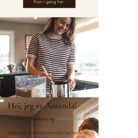
Kom i gang her
Hei, jeg er Amanda!
matentusiast
Jordmor, mamma og
Da jeg skulle begynne med fast føde til