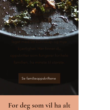
ordentlig.
Her er dere. Barnet sitter ved
bordet og spiser det samme som
resten av familien. Det er ikke
hokus pokus — det er bare mat,
laget med litt kunnskap og mye
kjærlighet. Her finner du
oppskrifter som fungerer for hele
familien, fra minste til største.
Se familieoppskriftene
For deg som vil ha alt