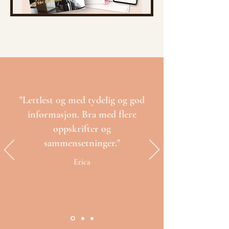
"Lettlest og med tydelig og god
informasjon. Bra med flere
oppskrifter og
sammensetninger."
Erica