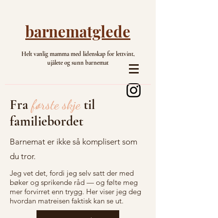
barnematglede
Helt vanlig mamma med lidenskap for lettvint,
ujålete og sunn barnemat
Fra
første skje
til
familiebordet
Barnemat er ikke så komplisert som
du tror.
Jeg vet det, fordi jeg selv satt der med
bøker og sprikende råd — og følte meg
mer forvirret enn trygg. Her viser jeg deg
hvordan matreisen faktisk kan se ut.