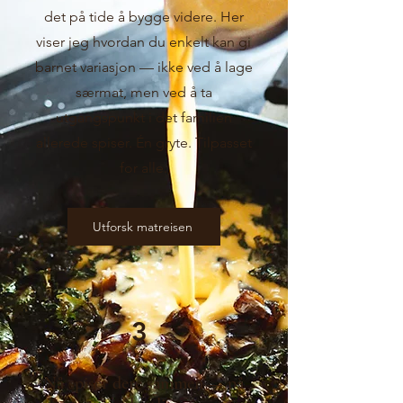
det på tide å bygge videre. Her
viser jeg hvordan du enkelt kan gi
barnet variasjon — ikke ved å lage
særmat, men ved å ta
utgangspunkt i det familien
allerede spiser. Én gryte. Tilpasset
for alle.
Utforsk matreisen
3
Nå spiser dere sammen — på