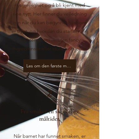
nysgjerrighet og å bli kjent med
noe nytt. Her finner du veiledning
om når du kan begynne, hva som
er trygt, og hvordan du starter rolig
og uten stress — uten fancy
ingredienser eller store porsjoner.
Les om den første maten
2
Fra smaker til skikkelige
måltider.
Når barnet har funnet smaken, er