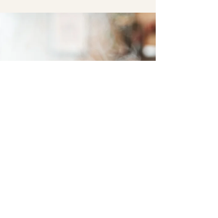
Gulrot er en perfekt råvare å gi som første
smaksprøve. Det er mild i smak, enkel å dampe til
fingermat og enkel å mose. Når barnet har...