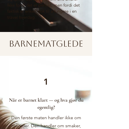
Ikke fordi det er perfekt, men fordi det
faktisk er enkelt nok til å fungere i en
travel hverdag.
Barnematglede
1
Når er barnet klart — og hva gjør du
egentlig?
Den første maten handler ikke om
måltider. Den handler om smaker,