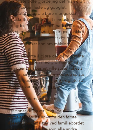
min førstefødte gjorde jeg det man gjør:
kjøpte bøker, leste og googlet.
Resultatet? Jeg ble bare mer usikker.
Oppskriftene lagde mat i industrielle
mengder, helsestasjonen hadde lite å si
om hjemmelaget mat, og ingen snakket
om den første tiden — der det handler
mer om smaker enn om måltider.
Så jeg begynte å gjøre det på min måte.
Ikke fylle fryseren med grønnsaksmos i
terninger som barnet ville spise i ukevis.
Men la ham smake det vi allerede spiste
— litt tilpasset, litt nysgjerrig, og uten at
det tok over hele hverdagen.
Det ble til Barnematglede.
Her finner du en ærlig guide til
matreisens første år — fra den første
skjeen til barnet sitter ved familiebordet
og spiser det samme som alle andre.