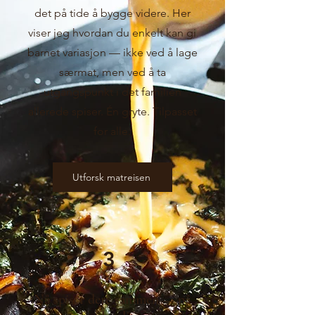
det på tide å bygge videre. Her
viser jeg hvordan du enkelt kan gi
barnet variasjon — ikke ved å lage
særmat, men ved å ta
utgangspunkt i det familien
allerede spiser. Én gryte. Tilpasset
for alle.
Utforsk matreisen
3
Nå spiser dere sammen — på