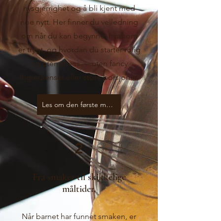
nysgjerrighet og å bli kjent med
noe nytt. Her finner du veiledning
om når du kan begynne, hva som
er trygt, og hvordan du starter rolig
og uten stress — uten fancy
ingredienser eller store porsjoner.
Les om den første maten
2
Fra smaker til skikkelige
måltider.
Når barnet har funnet smaken, er