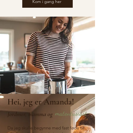
Kom i gang her
Hei, jeg er Amanda!
matentusiast
Jordmor, mamma og
Da jeg skulle begynne med fast føde til