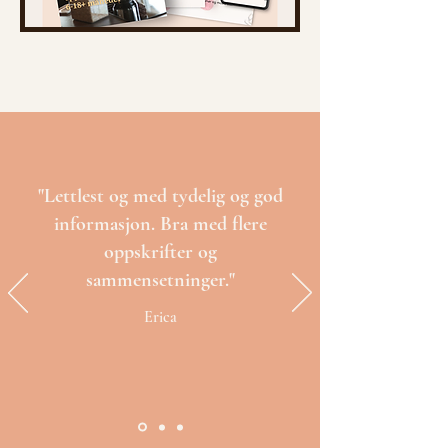
"Lettlest og med tydelig og god
informasjon. Bra med flere
oppskrifter og
sammensetninger."
Erica