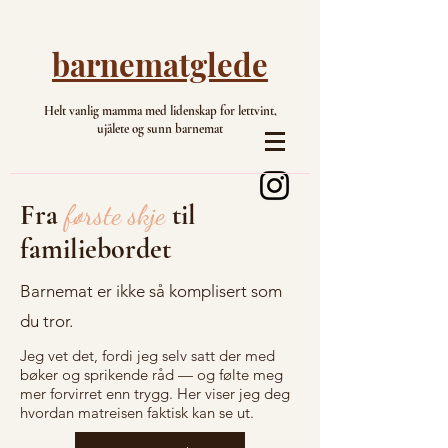
barnematglede
Helt vanlig mamma med lidenskap for lettvint,
ujålete og sunn barnemat
Fra
første skje
til
familiebordet
Barnemat er ikke så komplisert som
du tror.
Jeg vet det, fordi jeg selv satt der med
bøker og sprikende råd — og følte meg
mer forvirret enn trygg. Her viser jeg deg
hvordan matreisen faktisk kan se ut.