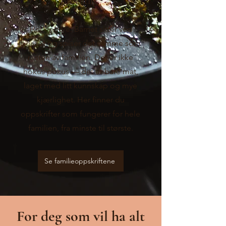
ordentlig.
Her er dere. Barnet sitter ved
bordet og spiser det samme som
resten av familien. Det er ikke
hokus pokus — det er bare mat,
laget med litt kunnskap og mye
kjærlighet. Her finner du
oppskrifter som fungerer for hele
familien, fra minste til største.
Se familieoppskriftene
For deg som vil ha alt