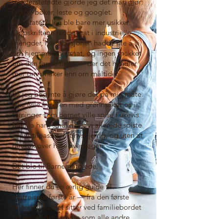
min førstefødte gjorde jeg det man gjør:
kjøpte bøker, leste og googlet.
Resultatet? Jeg ble bare mer usikker.
Oppskriftene lagde mat i industrielle
mengder, helsestasjonen hadde lite å si
om hjemmelaget mat, og ingen snakket
om den første tiden — der det handler
mer om smaker enn om måltider.
Så jeg begynte å gjøre det på min måte.
Ikke fylle fryseren med grønnsaksmos i
terninger som barnet ville spise i ukevis.
Men la ham smake det vi allerede spiste
— litt tilpasset, litt nysgjerrig, og uten at
det tok over hele hverdagen.
Det ble til Barnematglede.
Her finner du en ærlig guide til
matreisens første år — fra den første
skjeen til barnet sitter ved familiebordet
og spiser det samme som alle andre.