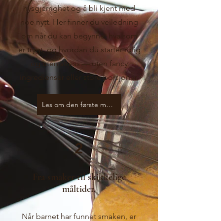
nysgjerrighet og å bli kjent med
noe nytt. Her finner du veiledning
om når du kan begynne, hva som
er trygt, og hvordan du starter rolig
og uten stress — uten fancy
ingredienser eller store porsjoner.
Les om den første maten
2
Fra smaker til skikkelige
måltider.
Når barnet har funnet smaken, er