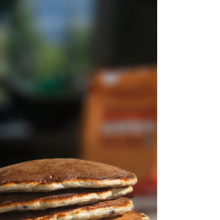
bordet? Jeg har ingenting imot dessert. Jeg
elsker dessert. Men jeg mener vi kan være
bevisste. Spesielt når det gjelder barn som fortsatt
formes av vaner vi voksne legger grunnlaget for.
Kos trenger ikke være lik raffinert sukker og tom
energi. Kos ka