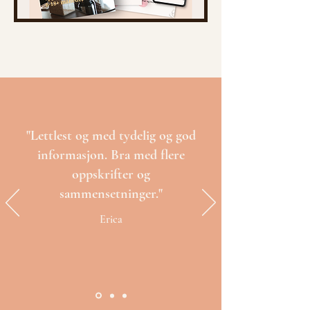
"Lettlest og med tydelig og god
informasjon. Bra med flere
oppskrifter og
sammensetninger."
Erica