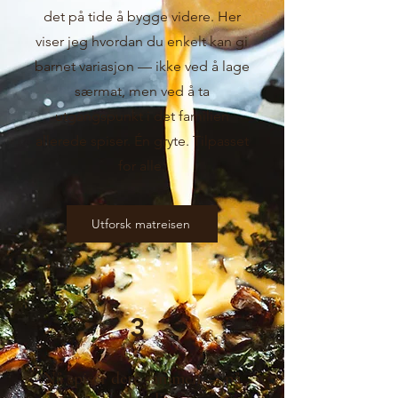
det på tide å bygge videre. Her
viser jeg hvordan du enkelt kan gi
barnet variasjon — ikke ved å lage
særmat, men ved å ta
utgangspunkt i det familien
allerede spiser. Én gryte. Tilpasset
for alle.
Utforsk matreisen
3
Nå spiser dere sammen — på