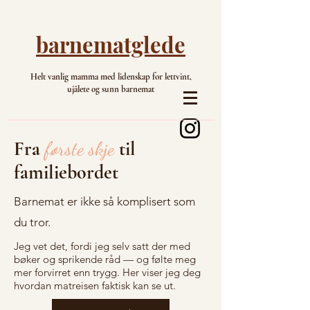
barnematglede
Helt vanlig mamma med lidenskap for lettvint,
ujålete og sunn barnemat
Fra
første skje
til
familiebordet
Barnemat er ikke så komplisert som
du tror.
Jeg vet det, fordi jeg selv satt der med
bøker og sprikende råd — og følte meg
mer forvirret enn trygg. Her viser jeg deg
hvordan matreisen faktisk kan se ut.