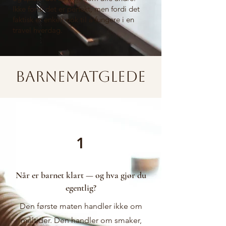
Ikke fordi det er perfekt, men fordi det
faktisk er enkelt nok til å fungere i en
travel hverdag.
Barnematglede
1
Når er barnet klart — og hva gjør du
egentlig?
Den første maten handler ikke om
måltider. Den handler om smaker,