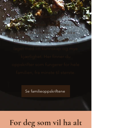
ordentlig.
Her er dere. Barnet sitter ved
bordet og spiser det samme som
resten av familien. Det er ikke
hokus pokus — det er bare mat,
laget med litt kunnskap og mye
kjærlighet. Her finner du
oppskrifter som fungerer for hele
familien, fra minste til største.
Se familieoppskriftene
For deg som vil ha alt