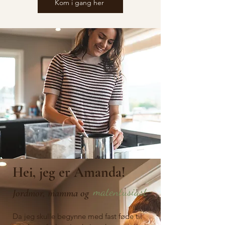
Kom i gang her
Hei, jeg er Amanda!
matentusiast
Jordmor, mamma og
Da jeg skulle begynne med fast føde til